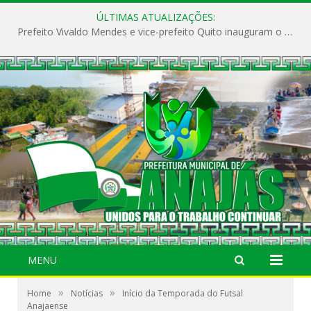
ÚLTIMAS ATUALIZAÇÕES:
Prefeito Vivaldo Mendes e vice-prefeito Quito inauguram o CAPS e fortalecem a saúde pública em Anajás.
MENU
»
»
Home
Notícias
Início da Temporada do Futsal
Anajaense