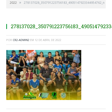
»
2022
278137028_350791223756183_4905147923344954762_n
278137028_350791223756183_4905147923
POR
CR2-ADMIN2
EM
12 DE ABRIL DE 2022