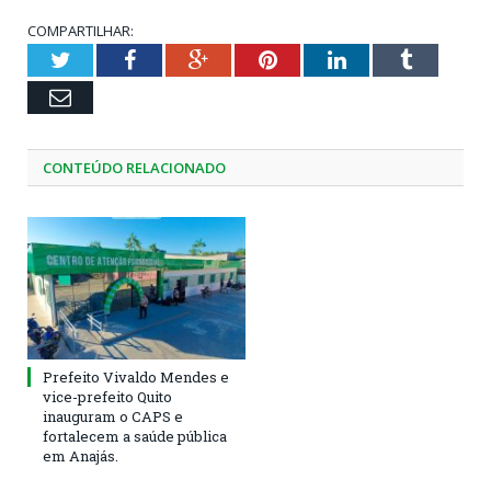
COMPARTILHAR:
Twitter
Facebook
Google+
Pinterest
LinkedIn
Tumblr
Email
CONTEÚDO RELACIONADO
Prefeito Vivaldo Mendes e
vice-prefeito Quito
inauguram o CAPS e
fortalecem a saúde pública
em Anajás.