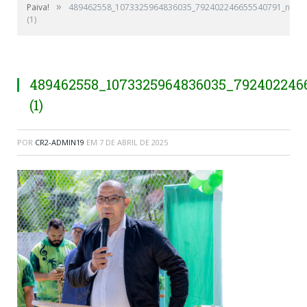
»
Paiva!
489462558_1073325964836035_792402246655540791_n
(1)
489462558_1073325964836035_792402246
(1)
POR
CR2-ADMIN19
EM
7 DE ABRIL DE 2025