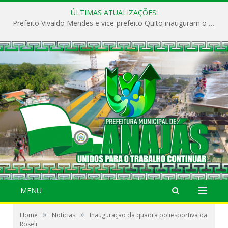
ÚLTIMAS ATUALIZAÇÕES:
Prefeito Vivaldo Mendes e vice-prefeito Quito inauguram o CAPS e fortalecem a saúde pública em Anajás.
MENU
»
»
Home
Notícias
Inauguração da quadra poliesportiva da
Roseli