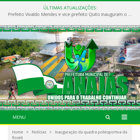
ÚLTIMAS ATUALIZAÇÕES:
Prefeito Vivaldo Mendes e vice-prefeito Quito inauguram o CAPS e fortalecem a saúde pública em Anajás.
MENU
»
»
Home
Notícias
Inauguração da quadra poliesportiva da
Roseli