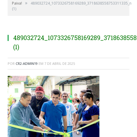
»
Paiva!
489032724_1073326758169289_3718638558753311335_n
(1)
489032724_1073326758169289_3718638558
(1)
POR
CR2-ADMIN19
EM
7 DE ABRIL DE 2025