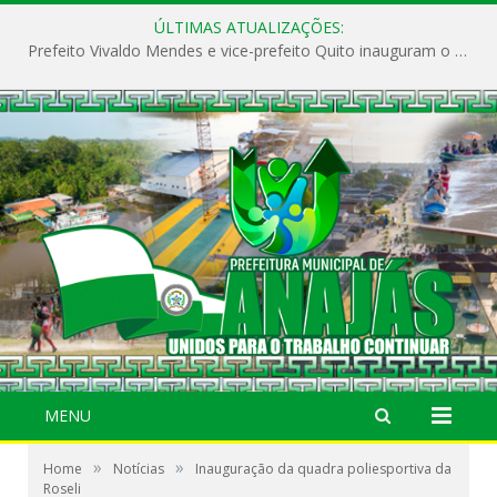
ÚLTIMAS ATUALIZAÇÕES:
Prefeito Vivaldo Mendes e vice-prefeito Quito inauguram o CAPS e fortalecem a saúde pública em Anajás.
MENU
»
»
Home
Notícias
Inauguração da quadra poliesportiva da
Roseli