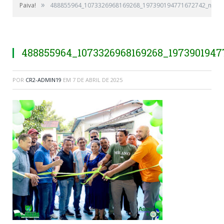
»
Paiva!
488855964_1073326968169268_197390194771672742_n
488855964_1073326968169268_197390194
POR
CR2-ADMIN19
EM
7 DE ABRIL DE 2025