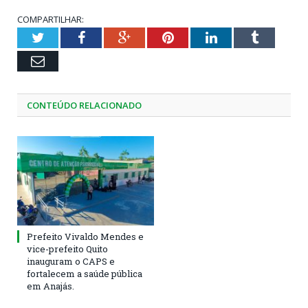
COMPARTILHAR:
Twitter
Facebook
Google+
Pinterest
LinkedIn
Tumblr
Email
CONTEÚDO RELACIONADO
Prefeito Vivaldo Mendes e
vice-prefeito Quito
inauguram o CAPS e
fortalecem a saúde pública
em Anajás.