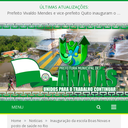
ÚLTIMAS ATUALIZAÇÕES:
Prefeito Vivaldo Mendes e vice-prefeito Quito inauguram o CAPS e fortalecem a saúde pública em Anajás.
MENU
»
»
Home
Notícias
Inauguração da escola Boas Novas e
posto de saúde no Rio