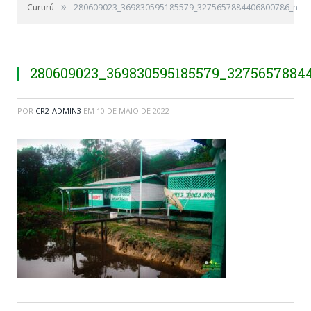
»
Cururú
280609023_369830595185579_3275657884406800786_n
280609023_369830595185579_3275657884
POR
CR2-ADMIN3
EM
10 DE MAIO DE 2022