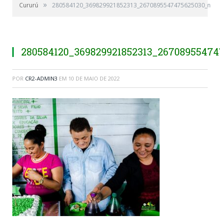
»
Cururú
280584120_369829921852313_2670895547475625030_n
280584120_369829921852313_2670895547
POR
CR2-ADMIN3
EM
10 DE MAIO DE 2022