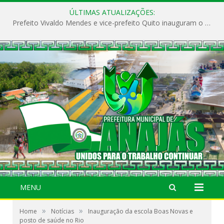
ÚLTIMAS ATUALIZAÇÕES:
Prefeito Vivaldo Mendes e vice-prefeito Quito inauguram o CAPS e fortalecem a saúde pública em Anajás.
MENU
»
»
Home
Notícias
Inauguração da escola Boas Novas e
posto de saúde no Rio