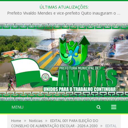
ÚLTIMAS ATUALIZAÇÕES:
Prefeito Vivaldo Mendes e vice-prefeito Quito inauguram o CAPS e fortalecem a saúde pública em Anajás.
MENU
»
»
Home
Notícias
EDITAL 001 PARA ELEIÇÃO DO
»
CONSELHO DE ALIMENTAÇÃO ESCOLAR - 2026 A 2030
EDITAL