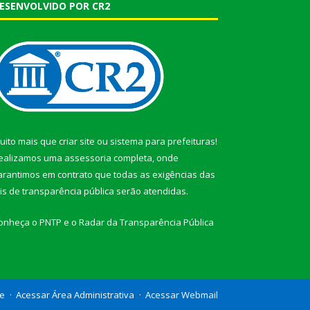
ESENVOLVIDO POR CR2
uito mais que
criar site
ou
sistema para prefeituras
!
ealizamos uma
assessoria
completa, onde
arantimos em contrato que todas as exigências das
eis de transparência pública
serão atendidas.
onheça o
PNTP
e o
Radar da Transparência Pública
te
Acessar Área Administrativa
Acessar Webmail