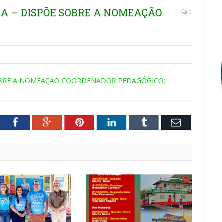
MA – DISPÕE SOBRE A NOMEAÇÃO
0
SOBRE A NOMEAÇÃO COORDENADOR PEDAGÓGICO;
tter
Facebook
Google+
Pinterest
LinkedIn
Tumblr
Email