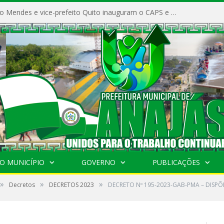
Prefeito Vivaldo Mendes e vice-prefeito Quito inauguram o CAPS e fortalecem a saúde pública em Anajás.
O MUNICÍPIO
GOVERNO
PUBLICAÇÕES
»
»
»
Decretos
DECRETOS 2023
DECRETO Nº 195-2023-GAB-PMA – DIS