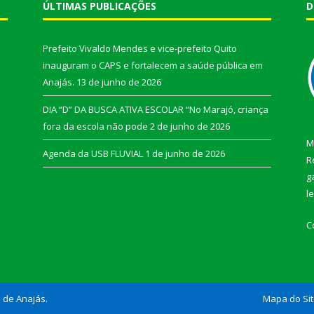
ÚLTIMAS PUBLICAÇÕES
D
Prefeito Vivaldo Mendes e vice-prefeito Quito
inauguram o CAPS e fortalecem a saúde pública em
Anajás.
13 de junho de 2026
DIA “D” DA BUSCA ATIVA ESCOLAR “No Marajó, criança
fora da escola não pode
2 de junho de 2026
M
Agenda da USB FLUVIAL
1 de junho de 2026
R
g
l
C
l de Anajás.
Mapa do Si