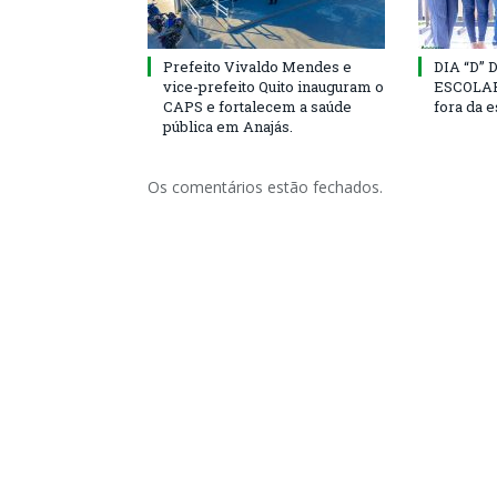
Prefeito Vivaldo Mendes e
DIA “D”
vice-prefeito Quito inauguram o
ESCOLAR 
CAPS e fortalecem a saúde
fora da 
pública em Anajás.
Os comentários estão fechados.