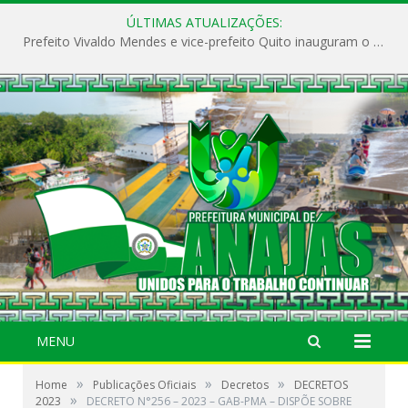
ÚLTIMAS ATUALIZAÇÕES:
Prefeito Vivaldo Mendes e vice-prefeito Quito inauguram o CAPS e fortalecem a saúde pública em Anajás.
MENU
»
»
»
Home
Publicações Oficiais
Decretos
DECRETOS
»
2023
DECRETO N°256 – 2023 – GAB-PMA – DISPÕE SOBRE