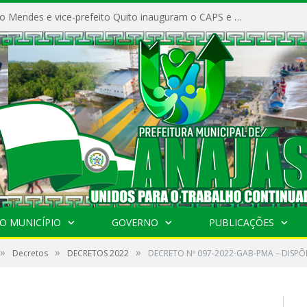
Prefeito Vivaldo Mendes e vice-prefeito Quito inauguram o CAPS e fortalecem a saúde pública em Anajás.
O MUNICÍPIO
GOVERNO
PUBLICAÇÕES
»
»
»
Decretos
DECRETOS 2022
DECRETO Nº 097-2022-GAB-PMA – DISPÕ