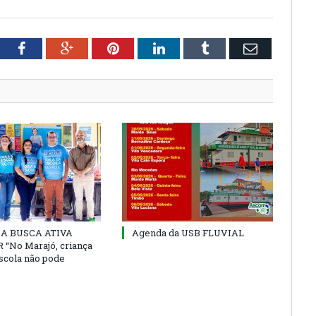
tter
Facebook
Google+
Pinterest
LinkedIn
Tumblr
Email
 DA BUSCA ATIVA
Agenda da USB FLUVIAL
“No Marajó, criança
escola não pode