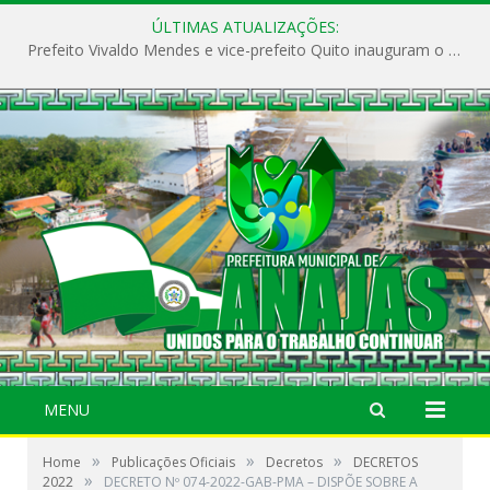
ÚLTIMAS ATUALIZAÇÕES:
Prefeito Vivaldo Mendes e vice-prefeito Quito inauguram o CAPS e fortalecem a saúde pública em Anajás.
MENU
»
»
»
Home
Publicações Oficiais
Decretos
DECRETOS
»
2022
DECRETO Nº 074-2022-GAB-PMA – DISPÕE SOBRE A