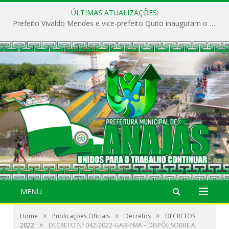
ÚLTIMAS ATUALIZAÇÕES:
Prefeito Vivaldo Mendes e vice-prefeito Quito inauguram o CAPS e fortalecem a saúde pública em Anajás.
MENU
»
»
»
Home
Publicações Oficiais
Decretos
DECRETOS
»
2022
DECRETO Nº 042-2022-GAB-PMA – DISPÕE SOBRE A