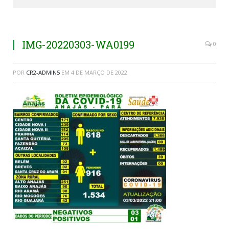
IMG-20220303-WA0199
0
POR
CR2-ADMIN5
EM
4 DE MARÇO DE 2022