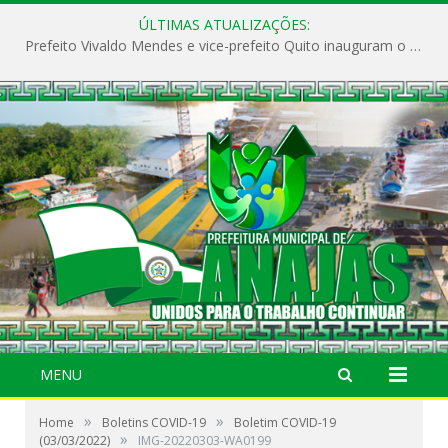
ÚLTIMAS ATUALIZAÇÕES:
Prefeito Vivaldo Mendes e vice-prefeito Quito inauguram o CAPS e fortalecem a saúde pública em Anajás.
MENU
»
»
Home
Boletins COVID-19
Boletim COVID-19
»
(03/03/2022)
IMG-20220303-WA0199