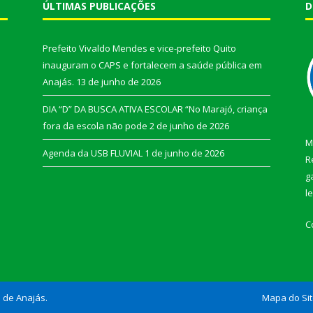
ÚLTIMAS PUBLICAÇÕES
D
Prefeito Vivaldo Mendes e vice-prefeito Quito
inauguram o CAPS e fortalecem a saúde pública em
Anajás.
13 de junho de 2026
DIA “D” DA BUSCA ATIVA ESCOLAR “No Marajó, criança
fora da escola não pode
2 de junho de 2026
M
Agenda da USB FLUVIAL
1 de junho de 2026
R
g
l
C
l de Anajás.
Mapa do Si