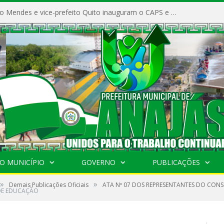
Prefeito Vivaldo Mendes e vice-prefeito Quito inauguram o CAPS e fortalecem a saúde pública em Anajás.
O MUNICÍPIO
GOVERNO
PUBLICAÇÕES
»
»
Demais Publicações Oficiais
ATA Nº 07 DOS REPRESENTANTES DO CON
DE EDUCAÇÃO