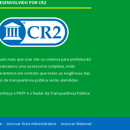
ESENVOLVIDO POR CR2
uito mais que
criar site
ou
sistema para prefeituras
!
ealizamos uma
assessoria
completa, onde
arantimos em contrato que todas as exigências das
eis de transparência pública
serão atendidas.
onheça o
PNTP
e o
Radar da Transparência Pública
te
Acessar Área Administrativa
Acessar Webmail