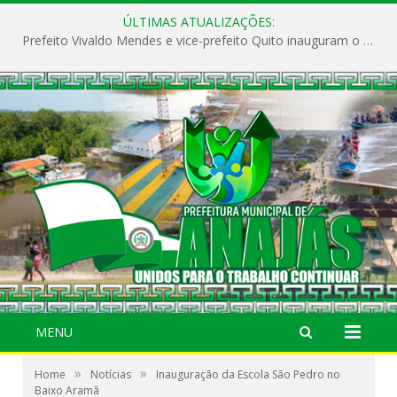
ÚLTIMAS ATUALIZAÇÕES:
Prefeito Vivaldo Mendes e vice-prefeito Quito inauguram o CAPS e fortalecem a saúde pública em Anajás.
MENU
»
»
Home
Notícias
Inauguração da Escola São Pedro no
Baixo Aramã