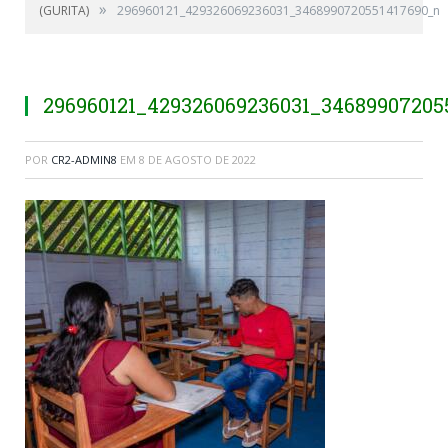
»
(GURITA)
296960121_429326069236031_3468990720551417690_n
296960121_429326069236031_34689907205
POR
CR2-ADMIN8
EM
8 DE AGOSTO DE 2022